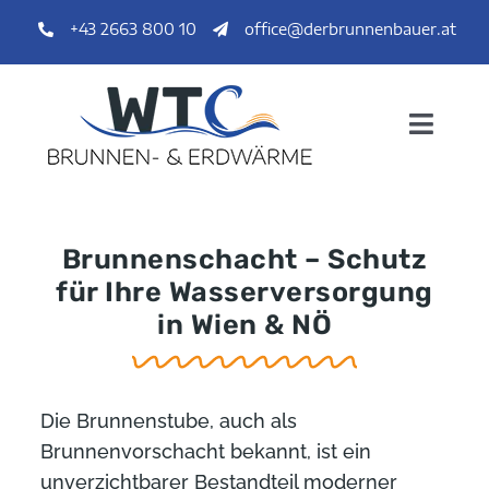
Skip
+43 2663 800 10
office@derbrunnenbauer.at
to
content
Toggl
Navig
HOME
Brunnenschacht – Schutz
für Ihre Wasserversorgung
LEISTUNGEN
in Wien & NÖ
AKTUELLES
Die Brunnenstube, auch als
IMPRESSIONEN
Brunnenvorschacht bekannt, ist ein
unverzichtbarer Bestandteil moderner